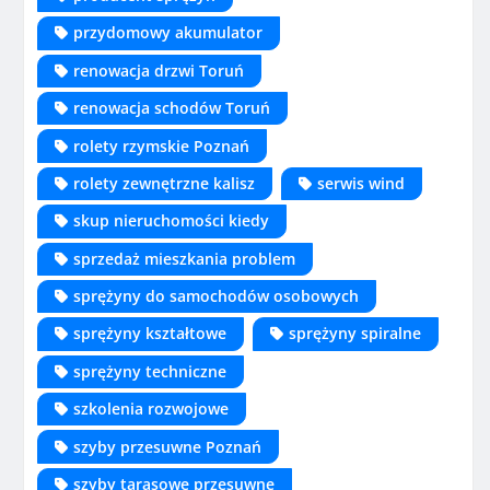
przydomowy akumulator
renowacja drzwi Toruń
renowacja schodów Toruń
rolety rzymskie Poznań
rolety zewnętrzne kalisz
serwis wind
skup nieruchomości kiedy
sprzedaż mieszkania problem
sprężyny do samochodów osobowych
sprężyny kształtowe
sprężyny spiralne
sprężyny techniczne
szkolenia rozwojowe
szyby przesuwne Poznań
szyby tarasowe przesuwne