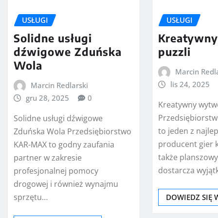
USŁUGI
USŁUGI
Solidne usługi
Kreatywny
dźwigowe Zduńska
puzzli
Wola
Marcin Redl
lis 24, 2025
Marcin Redlarski
gru 28, 2025
0
Kreatywny wytwó
Przedsiębiors
Solidne usługi dźwigowe
to jeden z najle
Zduńska Wola Przedsiębiorstwo
producent gier 
KAR-MAX to godny zaufania
także planszowyc
partner w zakresie
dostarcza wyją
profesjonalnej pomocy
drogowej i również wynajmu
sprzętu…
DOWIEDZ SIĘ 