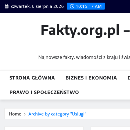
Skip
czwartek, 6 sierpnia 2026
10:15:18 AM
to
content
Fakty.org.pl 
Najnowsze fakty, wiadomości z kraju i św
STRONA GŁÓWNA
BIZNES I EKONOMIA
PRAWO I SPOŁECZEŃSTWO
Home
Archive by category "Usługi"