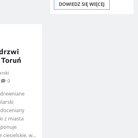
DOWIEDZ SIĘ WIĘCEJ
 drzwi
 Toruń
arski
0
 drewniane
larski
 doceniany
ki z miasta
oponuje
 ciesielskie, w…