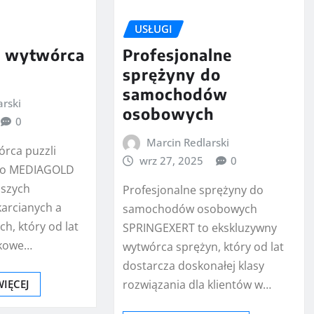
USŁUGI
 wytwórca
Profesjonalne
sprężyny do
samochodów
arski
osobowych
0
Marcin Redlarski
rca puzzli
wrz 27, 2025
0
two MEDIAGOLD
pszych
Profesjonalne sprężyny do
karcianych a
samochodów osobowych
h, który od lat
SPRINGEXERT to ekskluzywny
tkowe…
wytwórca sprężyn, który od lat
dostarcza doskonałej klasy
WIĘCEJ
rozwiązania dla klientów w…