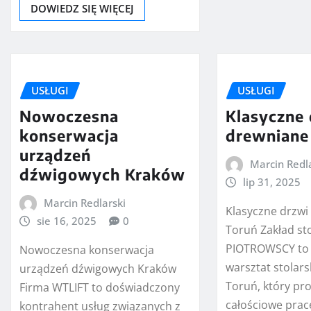
DOWIEDZ SIĘ WIĘCEJ
USŁUGI
USŁUGI
Nowoczesna
Klasyczne
konserwacja
drewniane
urządzeń
Marcin Redl
dźwigowych Kraków
lip 31, 2025
Marcin Redlarski
Klasyczne drzwi
sie 16, 2025
0
Toruń Zakład sto
PIOTROWSCY to
Nowoczesna konserwacja
warsztat stolars
urządzeń dźwigowych Kraków
Toruń, który pr
Firma WTLIFT to doświadczony
całościowe prace
kontrahent usług związanych z