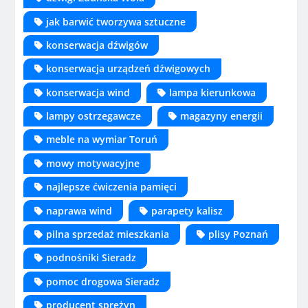
jak barwić tworzywa sztuczne
konserwacja dźwigów
konserwacja urządzeń dźwigowych
konserwacja wind
lampa kierunkowa
lampy ostrzegawcze
magazyny energii
meble na wymiar Toruń
mowy motywacyjne
najlepsze ćwiczenia pamięci
naprawa wind
parapety kalisz
pilna sprzedaż mieszkania
plisy Poznań
podnośniki Sieradz
pomoc drogowa Sieradz
producent sprężyn