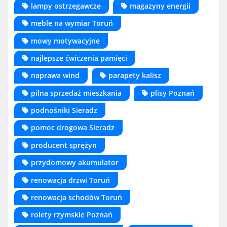
lampy ostrzegawcze
magazyny energii
meble na wymiar Toruń
mowy motywacyjne
najlepsze ćwiczenia pamięci
naprawa wind
parapety kalisz
pilna sprzedaż mieszkania
plisy Poznań
podnośniki Sieradz
pomoc drogowa Sieradz
producent sprężyn
przydomowy akumulator
renowacja drzwi Toruń
renowacja schodów Toruń
rolety rzymskie Poznań