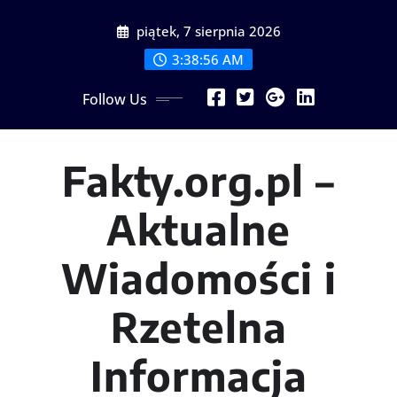
Skip
piątek, 7 sierpnia 2026
to
content
3:38:57 AM
Follow Us
Fakty.org.pl –
Aktualne
Wiadomości i
Rzetelna
Informacja