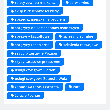
rolety zewnętrzne kalisz
serwis wind
skup nieruchomości kiedy
sprzedaż mieszkania problem
sprężyny do samochodów osobowych
sprężyny kształtowe
sprężyny spiralne
sprężyny techniczne
szkolenia rozwojowe
szyby przesuwne Poznań
szyby tarasowe przesuwne
usługi dźwigowe Sieradz
usługi dźwigowe Zduńska Wola
zabudowa tarasu Wrocław
zura
żaluzje Poznań