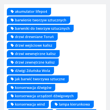
akumulator lifepo4
barwienie tworzyw sztucznych
barwniki do tworzyw sztucznych
drzwi drewniane Toruń
drzwi wejściowe kalisz
drzwi wewnętrzne kalisz
drzwi zewnętrzne kalisz
dźwigi Zduńska Wola
jak barwić tworzywa sztuczne
konserwacja dźwigów
konserwacja urządzeń dźwigowych
konserwacja wind
lampa kierunkowa