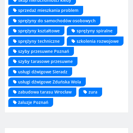
skup nieruchomości kiedy
sprzedaż mieszkania problem
sprężyny do samochodów osobowych
sprężyny kształtowe
sprężyny spiralne
sprężyny techniczne
szkolenia rozwojowe
szyby przesuwne Poznań
szyby tarasowe przesuwne
usługi dźwigowe Sieradz
usługi dźwigowe Zduńska Wola
zabudowa tarasu Wrocław
zura
żaluzje Poznań