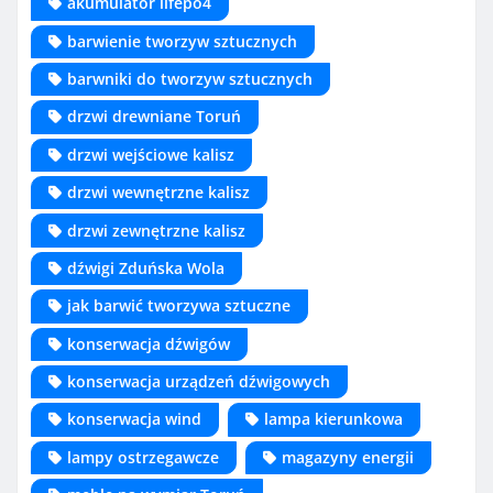
akumulator lifepo4
barwienie tworzyw sztucznych
barwniki do tworzyw sztucznych
drzwi drewniane Toruń
drzwi wejściowe kalisz
drzwi wewnętrzne kalisz
drzwi zewnętrzne kalisz
dźwigi Zduńska Wola
jak barwić tworzywa sztuczne
konserwacja dźwigów
konserwacja urządzeń dźwigowych
konserwacja wind
lampa kierunkowa
lampy ostrzegawcze
magazyny energii