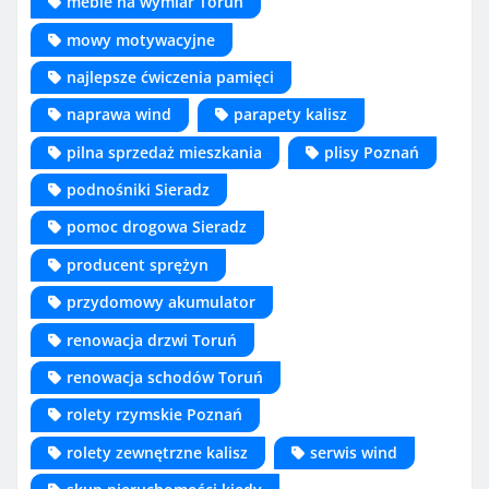
meble na wymiar Toruń
mowy motywacyjne
najlepsze ćwiczenia pamięci
naprawa wind
parapety kalisz
pilna sprzedaż mieszkania
plisy Poznań
podnośniki Sieradz
pomoc drogowa Sieradz
producent sprężyn
przydomowy akumulator
renowacja drzwi Toruń
renowacja schodów Toruń
rolety rzymskie Poznań
rolety zewnętrzne kalisz
serwis wind