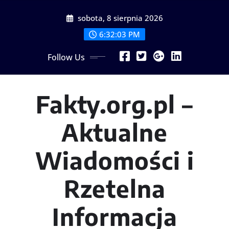
Skip
sobota, 8 sierpnia 2026
to
content
6:32:03 PM
Follow Us
Fakty.org.pl –
Aktualne
Wiadomości i
Rzetelna
Informacja