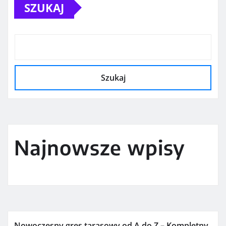
SZUKAJ
Szukaj
Najnowsze wpisy
Nowoczesny gres tarasowy od A do Z – Kompletny