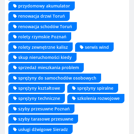
przydomowy akumulator
renowacja drzwi Toruń
renowacja schodów Toruń
rolety rzymskie Poznań
rolety zewnętrzne kalisz
serwis wind
skup nieruchomości kiedy
sprzedaż mieszkania problem
sprężyny do samochodów osobowych
sprężyny kształtowe
sprężyny spiralne
sprężyny techniczne
szkolenia rozwojowe
szyby przesuwne Poznań
szyby tarasowe przesuwne
usługi dźwigowe Sieradz