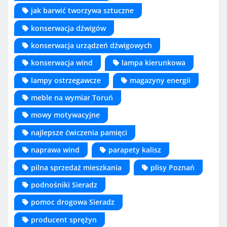
jak barwić tworzywa sztuczne
konserwacja dźwigów
konserwacja urządzeń dźwigowych
konserwacja wind
lampa kierunkowa
lampy ostrzegawcze
magazyny energii
meble na wymiar Toruń
mowy motywacyjne
najlepsze ćwiczenia pamięci
naprawa wind
parapety kalisz
pilna sprzedaż mieszkania
plisy Poznań
podnośniki Sieradz
pomoc drogowa Sieradz
producent sprężyn