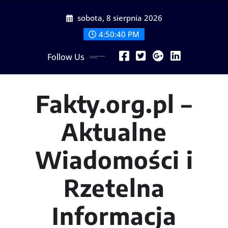
Skip
sobota, 8 sierpnia 2026
to
content
4:50:40 PM
Follow Us
Fakty.org.pl –
Aktualne
Wiadomości i
Rzetelna
Informacja