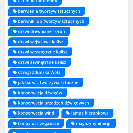
akumulator lifepo4
barwienie tworzyw sztucznych
barwniki do tworzyw sztucznych
drzwi drewniane Toruń
drzwi wejściowe kalisz
drzwi wewnętrzne kalisz
drzwi zewnętrzne kalisz
dźwigi Zduńska Wola
jak barwić tworzywa sztuczne
konserwacja dźwigów
konserwacja urządzeń dźwigowych
konserwacja wind
lampa kierunkowa
lampy ostrzegawcze
magazyny energii