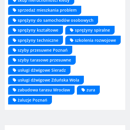
skup nieruchomości kiedy
sprzedaż mieszkania problem
sprężyny do samochodów osobowych
sprężyny kształtowe
sprężyny spiralne
sprężyny techniczne
szkolenia rozwojowe
szyby przesuwne Poznań
szyby tarasowe przesuwne
usługi dźwigowe Sieradz
usługi dźwigowe Zduńska Wola
zabudowa tarasu Wrocław
zura
żaluzje Poznań