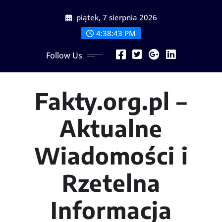
Skip
piątek, 7 sierpnia 2026
to
content
4:38:43 PM
Follow Us
Fakty.org.pl –
Aktualne
Wiadomości i
Rzetelna
Informacja