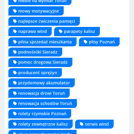
meble na wymiar Toruń
mowy motywacyjne
najlepsze ćwiczenia pamięci
naprawa wind
parapety kalisz
pilna sprzedaż mieszkania
plisy Poznań
podnośniki Sieradz
pomoc drogowa Sieradz
producent sprężyn
przydomowy akumulator
renowacja drzwi Toruń
renowacja schodów Toruń
rolety rzymskie Poznań
rolety zewnętrzne kalisz
serwis wind