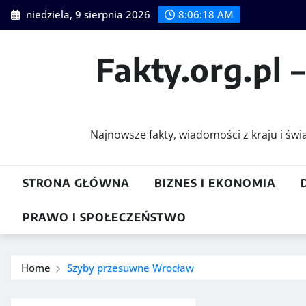
Skip
niedziela, 9 sierpnia 2026
8:06:19 AM
to
content
Fakty.org.pl 
Najnowsze fakty, wiadomości z kraju i św
STRONA GŁÓWNA
BIZNES I EKONOMIA
PRAWO I SPOŁECZEŃSTWO
Home
Szyby przesuwne Wrocław