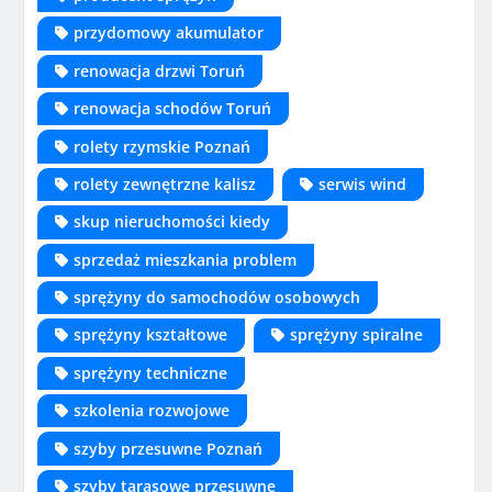
przydomowy akumulator
renowacja drzwi Toruń
renowacja schodów Toruń
rolety rzymskie Poznań
rolety zewnętrzne kalisz
serwis wind
skup nieruchomości kiedy
sprzedaż mieszkania problem
sprężyny do samochodów osobowych
sprężyny kształtowe
sprężyny spiralne
sprężyny techniczne
szkolenia rozwojowe
szyby przesuwne Poznań
szyby tarasowe przesuwne