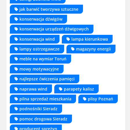
jak barwić tworzywa sztuczne
konserwacja dźwigów
konserwacja urządzeń dźwigowych
konserwacja wind
lampa kierunkowa
lampy ostrzegawcze
magazyny energii
meble na wymiar Toruń
mowy motywacyjne
najlepsze ćwiczenia pamięci
naprawa wind
parapety kalisz
pilna sprzedaż mieszkania
plisy Poznań
podnośniki Sieradz
pomoc drogowa Sieradz
producent sprężyn