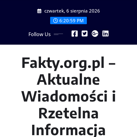
Skip
czwartek, 6 sierpnia 2026
to
content
6:21:00 PM
Follow Us
Fakty.org.pl –
Aktualne
Wiadomości i
Rzetelna
Informacja