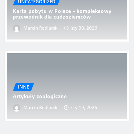
UNCATEGORIZED
Karta pobytu w Polsce – kompleksowy
przewodnik dla cudzoziemców
Marcin Redlarski
sty 30, 2026
INNE
Artykuły zoologiczne
Marcin Redlarski
sty 19, 2026