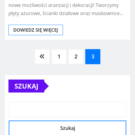
nowe możliwości aranżacji i dekoracji! Tworzymy
płyty ażurowe, ścianki działowe oraz maskownice…
DOWIEDZ SIĘ WIĘCEJ
Nawigacja
1
2
3
po
SZUKAJ
wpisach
Szukaj