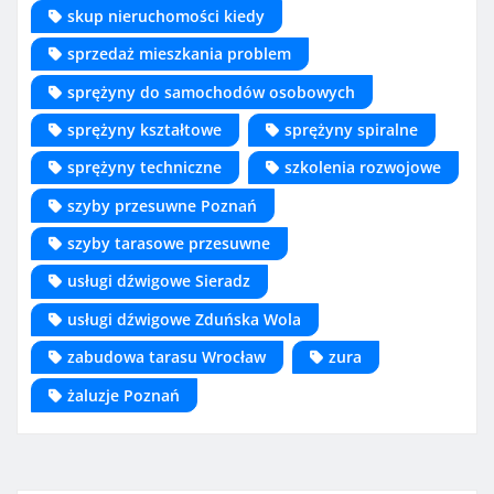
skup nieruchomości kiedy
sprzedaż mieszkania problem
sprężyny do samochodów osobowych
sprężyny kształtowe
sprężyny spiralne
sprężyny techniczne
szkolenia rozwojowe
szyby przesuwne Poznań
szyby tarasowe przesuwne
usługi dźwigowe Sieradz
usługi dźwigowe Zduńska Wola
zabudowa tarasu Wrocław
zura
żaluzje Poznań