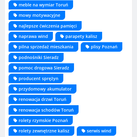
meble na wymiar Toruń
mowy motywacyjne
najlepsze ćwiczenia pamięci
naprawa wind
parapety kalisz
pilna sprzedaż mieszkania
plisy Poznań
podnośniki Sieradz
pomoc drogowa Sieradz
producent sprężyn
przydomowy akumulator
renowacja drzwi Toruń
renowacja schodów Toruń
rolety rzymskie Poznań
rolety zewnętrzne kalisz
serwis wind