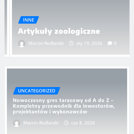
INNE
Artykuły zoologiczne
Marcin Redlarski
sty 19, 2026
0
UNCATEGORIZED
Nowoczesny gres tarasowy od A do Z –
Kompletny przewodnik dla inwestorów,
projektantów i wykonawców
Marcin Redlarski
cze 8, 2026