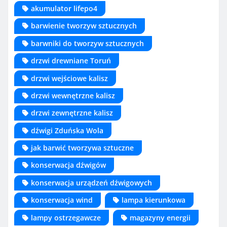
akumulator lifepo4
barwienie tworzyw sztucznych
barwniki do tworzyw sztucznych
drzwi drewniane Toruń
drzwi wejściowe kalisz
drzwi wewnętrzne kalisz
drzwi zewnętrzne kalisz
dźwigi Zduńska Wola
jak barwić tworzywa sztuczne
konserwacja dźwigów
konserwacja urządzeń dźwigowych
konserwacja wind
lampa kierunkowa
lampy ostrzegawcze
magazyny energii