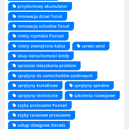
przydomowy akumulator
renowacja drzwi Toruń
renowacja schodów Toruń
rolety rzymskie Poznań
rolety zewnętrzne kalisz
serwis wind
skup nieruchomości kiedy
sprzedaż mieszkania problem
sprężyny do samochodów osobowych
sprężyny kształtowe
sprężyny spiralne
sprężyny techniczne
szkolenia rozwojowe
szyby przesuwne Poznań
szyby tarasowe przesuwne
usługi dźwigowe Sieradz