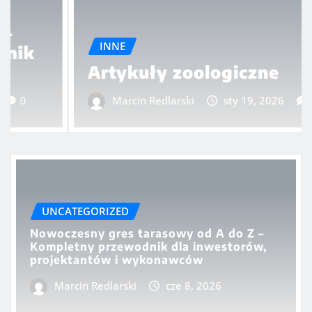
INNE
Artykuły zoologiczne
Marcin Redlarski
sty 19, 2026
0
UNCATEGORIZED
Nowoczesny gres tarasowy od A do Z –
Kompletny przewodnik dla inwestorów,
projektantów i wykonawców
Marcin Redlarski
cze 8, 2026