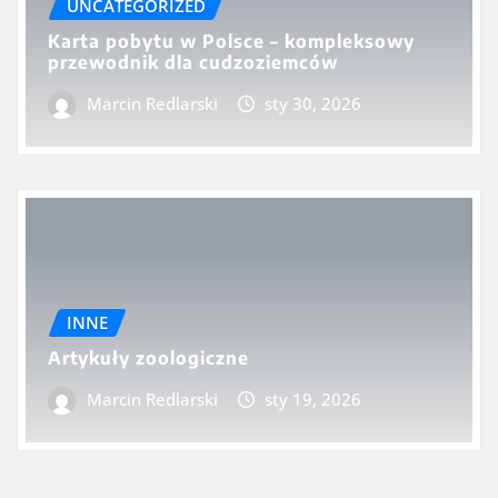
UNCATEGORIZED
Karta pobytu w Polsce – kompleksowy
przewodnik dla cudzoziemców
Marcin Redlarski
sty 30, 2026
INNE
Artykuły zoologiczne
Marcin Redlarski
sty 19, 2026