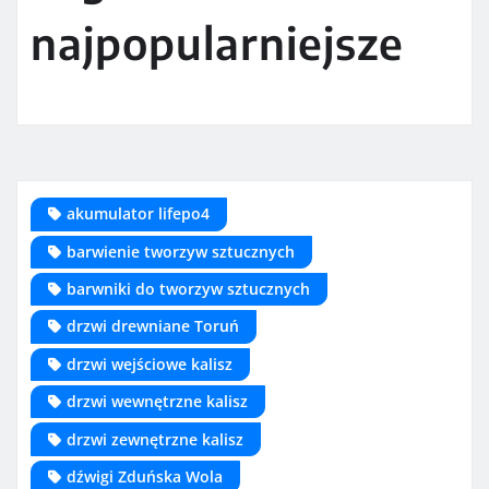
najpopularniejsze
akumulator lifepo4
barwienie tworzyw sztucznych
barwniki do tworzyw sztucznych
drzwi drewniane Toruń
drzwi wejściowe kalisz
drzwi wewnętrzne kalisz
drzwi zewnętrzne kalisz
dźwigi Zduńska Wola