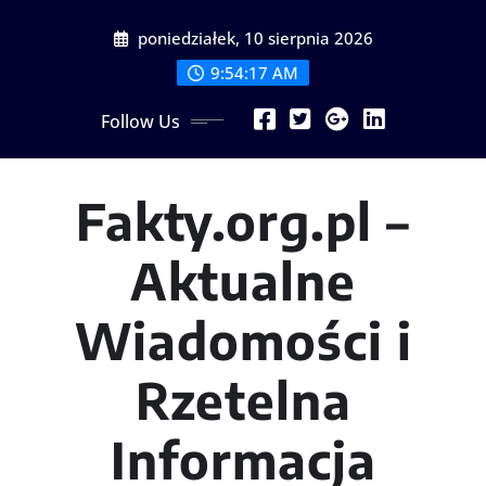
Skip
poniedziałek, 10 sierpnia 2026
to
content
9:54:18 AM
Follow Us
Fakty.org.pl –
Aktualne
Wiadomości i
Rzetelna
Informacja