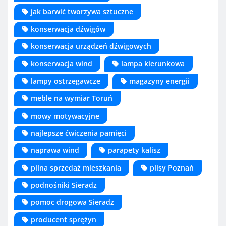
jak barwić tworzywa sztuczne
konserwacja dźwigów
konserwacja urządzeń dźwigowych
konserwacja wind
lampa kierunkowa
lampy ostrzegawcze
magazyny energii
meble na wymiar Toruń
mowy motywacyjne
najlepsze ćwiczenia pamięci
naprawa wind
parapety kalisz
pilna sprzedaż mieszkania
plisy Poznań
podnośniki Sieradz
pomoc drogowa Sieradz
producent sprężyn