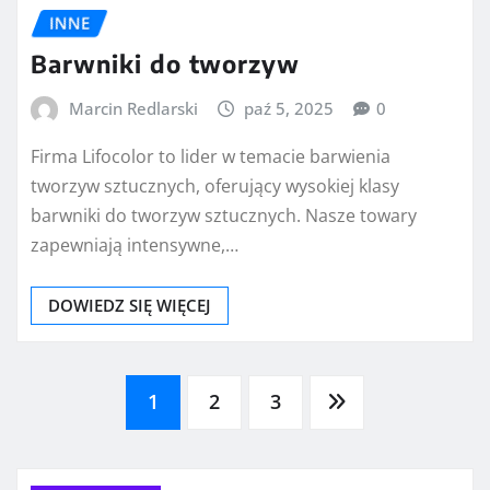
INNE
Barwniki do tworzyw
Marcin Redlarski
paź 5, 2025
0
Firma Lifocolor to lider w temacie barwienia
tworzyw sztucznych, oferujący wysokiej klasy
barwniki do tworzyw sztucznych. Nasze towary
zapewniają intensywne,…
DOWIEDZ SIĘ WIĘCEJ
Nawigacja
1
2
3
po